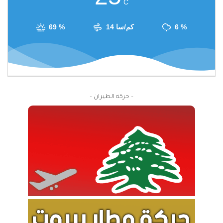
C
6 %
14 كم/سا
69 %
– حركة الطيران –