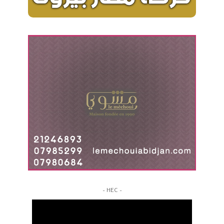
– HEC –