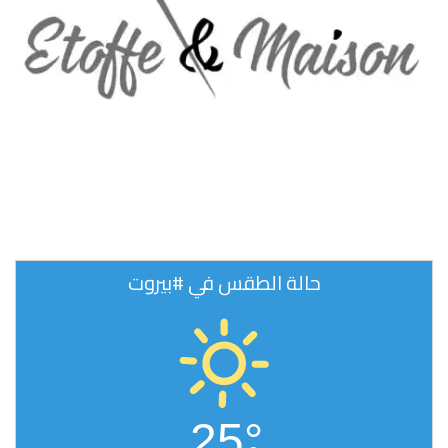
حالة الطقس في #بيروت
25°