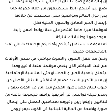
إن إدارة موقع صوت لبنان الإغترابي يسرها ويشرفها بأن
تضع بين أيديكم رابط تستطيعون من خلاله معرفة مما
يدور حول العالم ومواضيع شتى نستهدف من خلالها
إيصال الخبر الصادق والصورة الجلية ككل.
لموقعنا ميزة هامة تقتصر على عدة روابط ضمن رابط
موحد وهو الوطنية المشتركة.
كما موقعنا يستقبل أرائكم وأفكاركم الإجتماعية التي تفيد
المجتمعات جميعا.
ونحن هنا ننقل الصورة والصوت مباشرة في بعض الأوقات
عبر البث المباشر الذي يخص موقعنا فقط لا غير, وهذا
يتعلق بأهمية الخبر أو الحدث أو حتى المناسبة الإجتماعية.
إن مدير التحرير السيد عصام قشاقش اللبناني الأصل من
جنوب لبنان قضاء صور المقيم منذ زمن في الكوت ديفوار
ومدير مجلة كواليس في أفريقيا يرافقه مجموعة خاصة من
لبنانيين وإيفواريين وغيرهم صحافيين للعمل على إيصال
صورة واضحة عن الجالية اللبنانية في الكوت ديفوار وكل