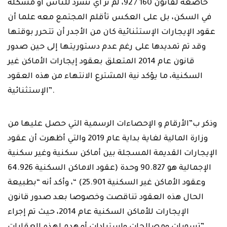
الإستثنائية”.
وذكر ب”الأرقام و الإحصاءات الرسمية التي حصل عليها من
وزارة المالية لغاية بداية عام 2019 والتي أظهرت أن عقود
الإيجارات القديمة المسجلة بين أماكن سكنية وغير سكنية
الإجمالية هو 90.827 وحدة (عقود الاماكن السكنية 64.926
وعقود الأماكن غير السكنية 25.901) “، وأكد أنه “بطبيعة
الحال هذه العقود تناقصت وخصوصا بعد صدور قانون
الإيجارات للأماكن السكنية عام 2014، حيث تم إجراء
تسويات ومصالحات وإسترادات أو هدم لهذه العقارات”.
وتمنى من “كل جهة تساهم في التضليل والتحريض على
هضم حقوق الآخرين ،أن يتعظوا ويخافوا الله وأن يكفوا عن
التشويش والتضليل من أجل مصالحهم الضيقة، والتي
باتت معروفة ومعلومة لغالبية الناس”، معتبرا ” من يمكن