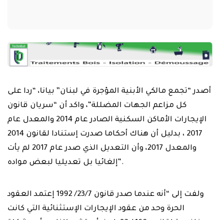
أصدر “تجمع مالكي الأبنية المؤجرة في لبنان” بيانا، “ردا على
كل مزاعم الجهات المضللة”، واكد أن “سريان قانون
الإيجارات الأماكن السكنية الصادر عام 2014 والمعدل عام
2017 ، بدليل أن هناك أحكاما صدرت إستنادا لقانون 2014
والمعدل 2017، وأن التعديل الذي صدر عام 2017 لم يأت
إلغائيا بل تعديليا لبعض مواده”.
ولفت إلى “أنه عندما صدر قانون 23/7/ 1992 إعتمد العقود
الحرة وحد من عقود الإيجارات الإستثنائية التي كانت
خاضعة لقانون 160 / 92، لم نر أي تشرد للناس أو مشكلة
في السكن، بل على العكس تأقلم المجتمع معه علما أن
عقود الإيجارات الإستثنائية كان من الأجدر أن تتحرر بوقتها
وقد تم تمديدها على رغم عدم دستوريتها إلى حين صدور
قانون عام 2014 المتعلق بعقود إيجارات الأماكن غير
السكنية، ما يؤكد نية المشترع الانتهاء من هذه العقود