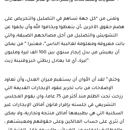
أن يعيش من بدل إيجار سنوي بين 100 الف ليرة ومليون
ليرة، أي ما يعادل ربطتي خبز وقنينة زيت”.
وختم:” لقد آن الأوان أن يستقيم ميزان العدل، وأن تعاود
الإصلاحات من باب تحرير عقود الإيجارات القديمة التي
رزحت تحت الظلم منذ أكثر من 75 عاما، وان يقوم المجلس
التشريعي في جلسته بإقرار قانون أماكن الإيجارات غير
السكنية التي هي بطبيعها أماكن منتجة وتجارية، ولا يمكن
أن تثري على حساب المالكين وعلى حقوقهم ومعيشتهم ،
والمطالبة باعفاءه من الضرائب والرسوم خلال الفترة التي
سلبت فيه حقوقه وتركت عليه واجباته”.