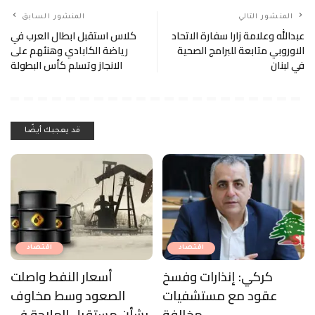
اقتصاد
اقتصاد
كركي: إنذارات وفسخ
أسعار النفط واصلت
عقود مع مستشفيات
الصعود وسط مخاوف
مخالفة
بشأن مستقبل الملاحة في
هرمز
اقتصاد
اقتصاد
الذهب يتجه لأفضل أداء
“الطاقة”: لا إستخدام لأي
أسبوعي منذ كانون الثاني
نفط قبل صدور نتائج
الفحوصات المخبرية