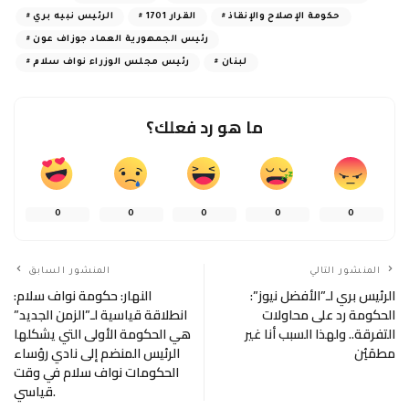
حكومة الإصلاح والإنقاذ
القرار 1701
الرئيس نبيه بري
رئيس الجمهورية العماد جوزاف عون
لبنان
رئيس مجلس الوزراء نواف سلام
ما هو رد فعلك؟
0
0
0
0
0
المنشور التالي
المنشور السابق
الرئيس بري لـ”الأفضل نيوز”:
النهار: حكومة نواف سلام:
الحكومة رد على محاولات
انطلاقة قياسية لـ”الزمن الجديد”
التفرقة.. ولهذا السبب أنا غير
هي الحكومة الأولى التي يشكلها
مطمَئِن
الرئيس المنضم إلى نادي رؤساء
الحكومات نواف سلام في وقت
قياسي.