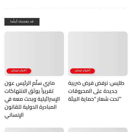
قد يعجبك أيضًا
أخبار لبنان
أخبار لبنان
طليس: نرفض فرض ضريبة
متري سلّم الرئيس عون
جديدة على المحروقات
تقريراً يوثق الانتهاكات
تحت شعار “حماية البيئة”
الإسرائيلية وبحث معه في
المبادرة الدولية للقانون
الإنساني