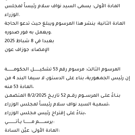
المادة الأولى: يسمى السيد نواف سلام رئيساً لمجلس
الوزراء.
المادة الثانية: ينشر هذا المرسوم ويبلغ حيث تدعو الحاجة
ويعمل به فور صدوره.
بعبدا في 8 شباط 2025
الإمضاء: جوزاف عون
المرسوم الثالث: مرسوم رقم 53 تشكيــــــل الحكومـــــــة
إن رئيس الجمهورية، بناء على الدستور، لا سيما البند 4 من
المادة 53 منه،
بنـاءً علـى المرســوم رقــم 52 تاريـخ 8/2/2025 المتضمـن
تسميـة السيد نواف سلام رئيساً لمجلس الوزراء،
بناءً على إقتراح رئيس مجلس الوزراء،
يرســــــم مـــــــا يـأتـــــــــي:
المادة الأولى: عيّن السادة: