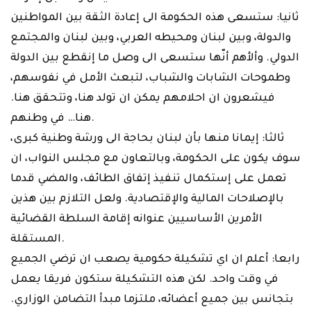
ثانيا: ستسعى هذه الحكومة الى إعادة الثقة بين المواطنين
والدولة، وبين لبنان ومحيطه العربي، وبين لبنان والمجتمع
الدولي. وألأهم أنّها ستسعى الى وصل ما إنقطع بين الدولة
وطموحات الشابات والشباب، لتبعث الأمل في نفوسهم،
فيشعرون ان احلامهم يمكن ان تولد هنا، وتتحقق هنا.
هنا… في وطنهم.
ثالثا: إيمانا منها بأن لبنان بحاجة الى ورشة وطنية كبرى،
سوف يكون على الحكومة، وبالتعاون مع مجلس النواب، ان
تعمل على إستكمال تنفيذ إتفاق الطائف، والمضي قدما
بالإصلاحات المالية والإقتصادية. ولعل التلازم بين هذين
الأمرين الأساسيين عنوانه إقامة السلطة القضائية
المستقلة.
رابعا: أعلم ان اي تشكيلة حكومية يصعب ان ترضي الجميع
في وقت واحد. لكن هذه التشكيلة ستكون فريقا يعمل
بتجانس بين جميع أعضائه، ملتزما مبدأ التضامن الوزاري.