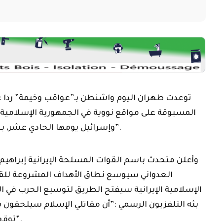
توعدت طهران اليوم واشنطن بـ”عواقب وخيمة” ردا عل
المسبوقة على مواقع نووية في الجمهورية الإسلامية، 
وإسرائيل يومها الحادي عشر، بحسب وكالة “فرانس برس”.
وأعلن متحدث باسم القوات المسلحة الإيرانية إبراهيم 
العدواني سيوسع نطاق الأهداف المشروعة للق
الإسلامية الإيرانية سيفتح الطريق لتوسيع الحرب في 
بثه التلفزيون الرسمي :”أن مقاتلي الإسلام سيلحقون 
توقعها بعمليات قوية وهادفة”.