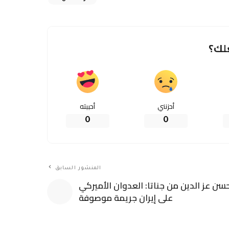
لك؟
أحزنني
أحببته
0
0
المنشور السابق
سن عز الدين من جناتا: العدوان الأميركي
على إيران جريمة موصوفة