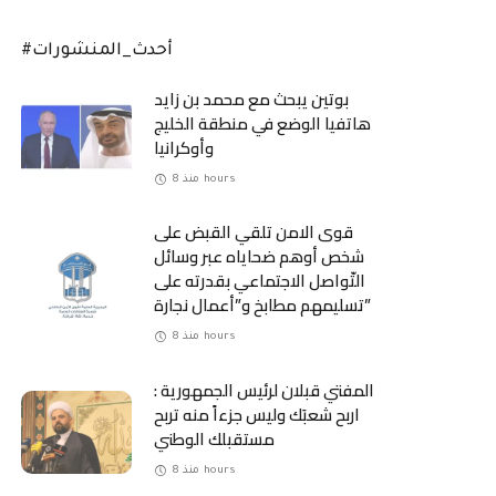
#أحدث_المنشورات
بوتين يبحث مع محمد بن زايد
هاتفيا الوضع في منطقة الخليج
وأوكرانيا
منذ 8 hours
قوى الامن تلقي القبض على
شخص أوهم ضحاياه عبر وسائل
التّواصل الاجتماعي بقدرته على
تسليمهم مطابخ و”أعمال نجارة”
منذ 8 hours
المفتي قبلان لرئيس الجمهورية :
اربح شعبَك وليس جزءاً منه تربح
مستقبلك الوطني
منذ 8 hours