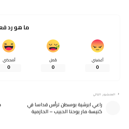
ما هو رد فع
أغضبني
مُمل
أضحكني
0
0
0
المنشور التالي
راعي ابرشية بوسطن ترأس قداسا في
ح
كنيسة مار يوحنا الحبيب – الحازمية