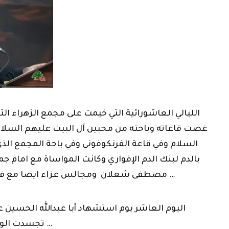
الليالي العاشورائية التي خيمت على مجمع الزهراء ال
غصت قاعاته وباحته من محبين آل البيت عليهم السلام 
السلام وفي قاعة الفرنكوفوني وفي باحة المجمع الذي
بالدم لبنك الدم الإفواري وكانت المواساة مع امام 
مصطفى شعلان ومجالس عزاء ايضا مع فضيلة الشيخ حسين حايك …
اليوم العاشر يوم استشهاد أبا عبدالله الحسين 
تجسدت الواقعة في كل أجواء المجمع …