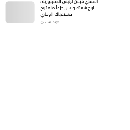
المفتي قبلان لرئيس الجمهورية :
اربح شعبَك وليس جزءاً منه تربح
مستقبلك الوطني
منذ 2 days