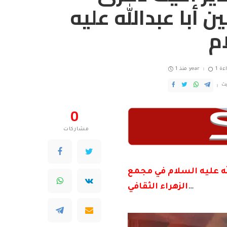
 أبا عبدالله عليه
اءة
منذ 1 year
يث
0
مشاركات
له عليه السلام في مجمع
…
الزهراء الثقافي