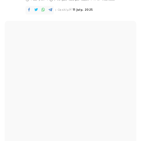
11 July، 2025
آخر تحديث
انخفض اليوم، سعر صفيحتي البنزين 95 و98 أوكتان 6 آلاف