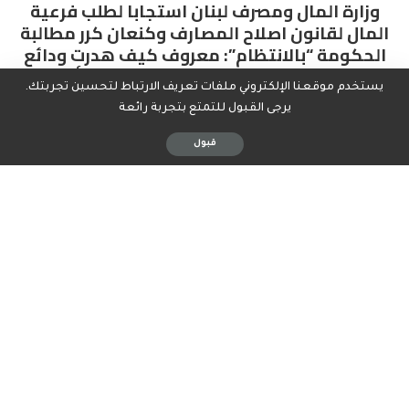
يستخدم موقعنا الإلكتروني ملفات تعريف الارتباط لتحسين تجربتك.
يرجى القبول للتمتع بتجربة رائعة
قبول
عقدت فرعية لجنة المال والموازنة لقانون إصلاح المصارف
جلسة برئاسة النائب ابراهيم كنعان وحضور وزير المال
ياسين جابر، والنواب علي فياض، سليم عون، علي حسن