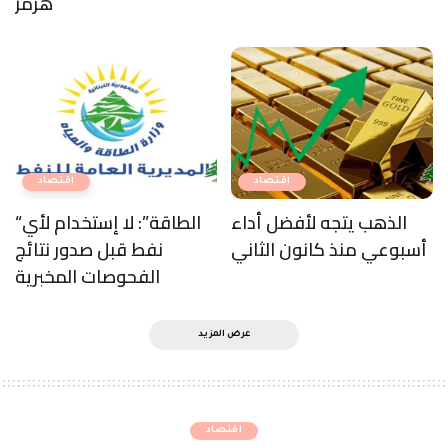
اقتصاد
وزارة المال ومصرف لبنان استجابا لطلب فرعية
المال لقانون اصلاح المصارف وكنعان كرر مطالبة
الحكومة “بالانتظام”: معروف كيف هدرت ودائع
اللبنانيين ونريد الاصلاح غير المجتزأ
29 مشاهدة
3 دقيقة متوقعة للقراءة
منذ 1 year
11 July، 2025
آخر تحديث