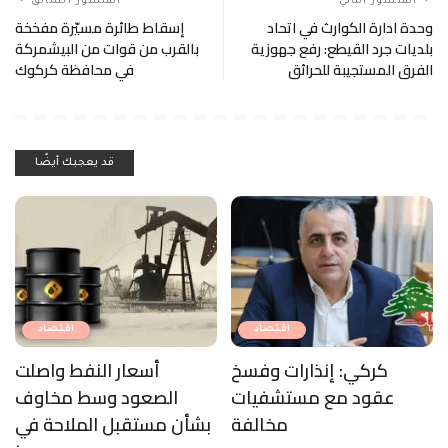
كركي: إنذارات وفسخ
أسعار النفط واصلت
عقود مع مستشفيات
الصعود وسط مخاوف
مخالفة
بشأن مستقبل الملاحة في
هرمز
اقتصاد
اقتصاد
الذهب يتجه لأفضل أداء
“الطاقة”: لا إستخدام لأي
أسبوعي منذ كانون الثاني
نفط قبل صدور نتائج
الفحوصات المخبرية
عرض المزيد