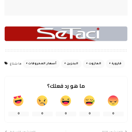
0
0
0
0
0
المنشور التالي
المنشور السابق
وحدة ادارة الكوارث في اتحاد
إسقاط طائرة مسيّرة مفخخة
بلديات جرد القيطع: رفع جهوزية
بالقرب من قوات من البيشمركة
الفرق المستجيبة للحرائق
في محافظة كركوك
قد يعجبك أيضًا
اقتصاد
اقتصاد