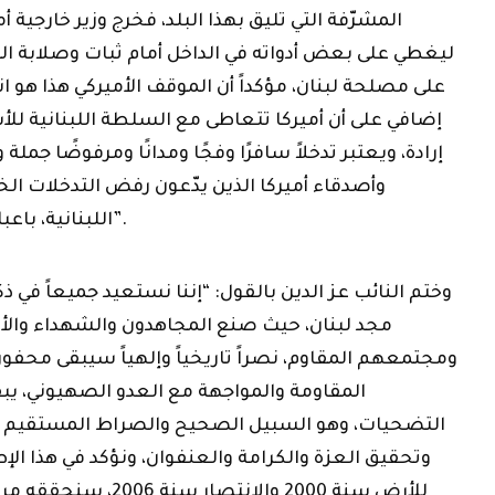
المشرّفة التي تليق بهذا البلد، فخرج وزير خارجية
ليغطي على بعض أدواته في الداخل أمام ثبات وصلابة ال
على مصلحة لبنان، مؤكداً أن الموقف الأميركي هذا هو ان
إضافي على أن أميركا تتعاطى مع السلطة اللبنانية للأسف
إرادة، ويعتبر تدخلاً سافرًا وفجًا ومدانًا ومرفوضًا جمل
وأصدقاء أميركا الذين يدّعون رفض التدخلات الخ
اللبنانية، باعبارها مسًّا للسيادة الوطنية”.
وختم النائب عز الدين بالقول: “إننا نستعيد جميعاً في ذ
مجد لبنان، حيث صنع المجاهدون والشهداء وال
ومجتمعهم المقاوم، نصراً تاريخياً وإلهياً سيبقى محفوراً 
المقاومة والمواجهة مع العدو الصهيوني، يب
التضحيات، وهو السبيل الصحيح والصراط المستقيم ال
وتحقيق العزة والكرامة والعنفوان، ونؤكد في هذا الإط
للأرض سنة 2000 والانتصار 