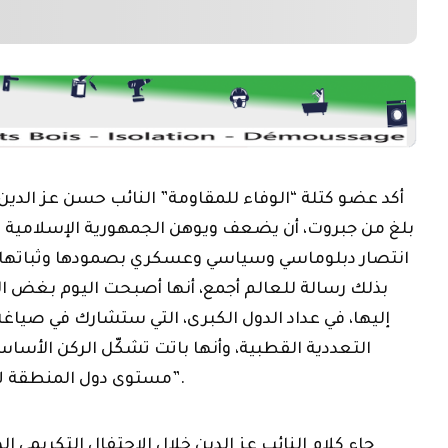
أكد عضو كتلة “الوفاء للمقاومة” النائب حسن عز الدين
بلغ من جبروت، أن يضعف ويوهن الجمهورية الإسلامية ا
انتصار دبلوماسي وسياسي وعسكري بصمودها وثباتها 
بذلك رسالة للعالم أجمع، أنها أصبحت اليوم بغض ا
إليها، في عداد الدول الكبرى، التي ستشارك في صياغة 
التعددية القطبية، وأنها باتت تشكّل الركن الأساس
مستوى دول المنطقة لا يستطيع أحد أن يتجاوزها”.
جاء كلام النائب عز الدين خلال الاحتفال التكريمي ا