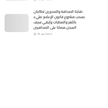
نقابتا الصحافة والمحررين تطالبان
بسحب مشروع قانون الإعلام: مليء
بالثغر والمطبات ويُبقي سيف
السجن مصلتا على الصحافيين
منذ 19 hours