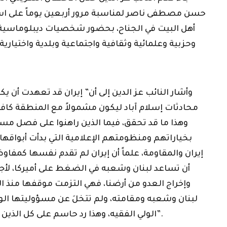
حسن مصطفى ناصر لمناسبة مرور أربعين يوماً على ا
أهل البيت في الجناح، بحضور شخصيات ديبلوماسية و
وحزبية وعلمائية وثقافية واجتماعية وبلدية واختيار
وأشار النائب عز الدين إلى أن” إيران قد تعهدت أن ي
محادثات إسلام آباد ليكون مشمولاً مع المنطقة كافة 
وهذا ما قد تحقق، فيما الذين راهنوا على فصل مسا
بخياراتهم ومنظومتهم الإعلامية التي بدأت أبواقها
إيران والمقاومة، علماً أن إيران لم تقدم نفسها كمفاوض
أن تساعد لبنان وشعبه في الضغط على أميركا، لأج
وإخراج العدو من أرضنا، فهي التزمت موقفها منذ ال
لبنان وشعبه ومقامته، ولم تتخلَ عن مسؤوليتها الو
الولي الفقيه، وهذا رد حاسم على كل الذين حاولوا ذر الرماد في العيون”.