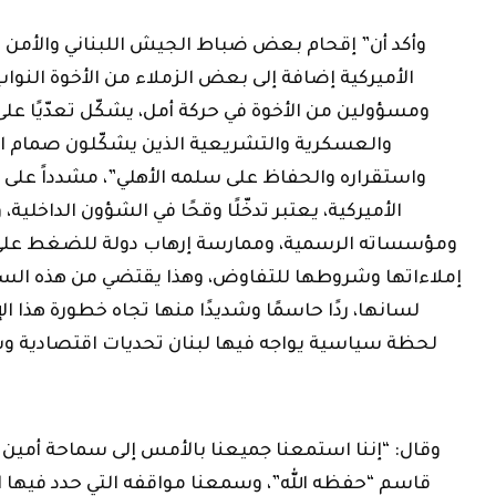
وأكد أن” إقحام بعض ضباط الجيش اللبناني والأمن ا
الأميركية إضافة إلى بعض الزملاء من الأخوة النواب
ومسؤولين من الأخوة في حركة أمل، يشكّل تعدّيًا عل
والعسكرية والتشريعية الذين يشكّلون صمام الأ
واستقراره والحفاظ على سلمه الأهلي”، مشدداً على أ
الأميركية، يعتبر تدخّلًا وقحًا في الشؤون الداخلية، 
ومؤسساته الرسمية، وممارسة إرهاب دولة للضغط على 
إملاءاتها وشروطها للتفاوض، وهذا يقتضي من هذه ال
لسانها، ردًا حاسمًا وشديدًا منها تجاه خطورة هذا الإ
لحظة سياسية يواجه فيها لبنان تحديات اقتصادية و
وقال: “إننا استمعنا جميعنا بالأمس إلى سماحة أمين 
قاسم “حفظه الله”، وسمعنا مواقفه التي حدد فيها ا