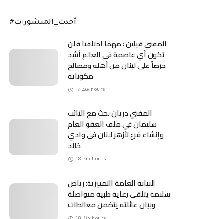
#أحدث_المنشورات
المفتي قبلان : مهما اختلفنا فلن
تكون أي عاصمة في العالم أشد
حرصاً على لبنان من أهله ومصالح
مكوناته
منذ 17 hours
المفتي دريان بحث مع النائب
سليمان في ملف العفو العام
وإنشاء فرع لأزهر لبنان في وادي
خالد
منذ 18 hours
النيابة العامة التمييزية: رياض
سلامة يتلقى رعاية طبية متواصلة
وبيان عائلته يتضمن مغالطات
منذ 18 hours