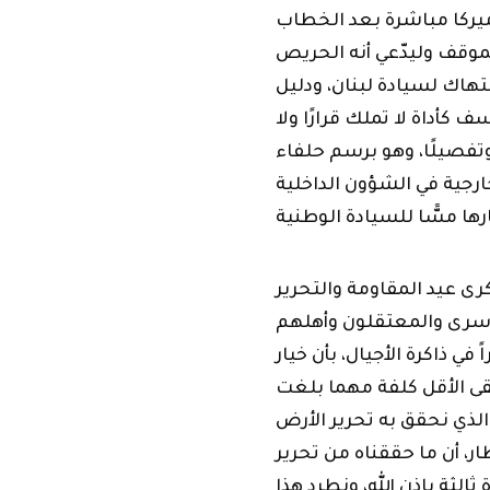
 أميركا مباشرة بعد الخطاب
موقف وليدّعي أنه الحريص
تهاك لسيادة لبنان، ودليل
 كأداة لا تملك قرارًا ولا
ة وتفصيلًا، وهو برسم حلفاء
ارجية في الشؤون الداخلية
كرى عيد المقاومة والتحرير
أسرى والمعتقلون وأهلهم
في ذاكرة الأجيال، بأن خيار
قى الأقل كلفة مهما بلغت
ذي نحقق به تحرير الأرض
ار، أن ما حققناه من تحرير
سنة 2006، سنحققه مرة ثالثة بإذن الله، ونطرد هذا