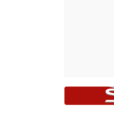
أحزنني
أحببته
0
0
المنشور السابق
اه الجنوب: انخفاض التغذية بسبب توقف
خط الخدمات
قد يعجبك أيضًا