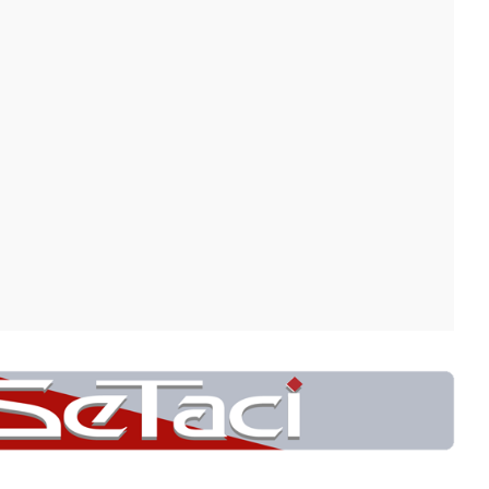
أغضبني
مُمل
أضحكني
0
0
0
المنشور التالي
المجلس المذهبي لطائفة الموحدين الدروز
مي
ينشر نصّ مذكرة جنبلاط للمجلس حول
اتفاق الاطار