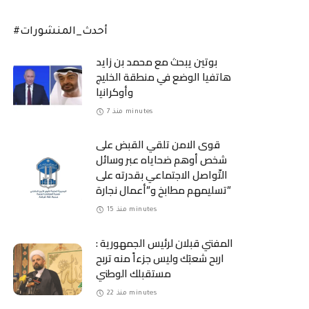
#أحدث_المنشورات
بوتين يبحث مع محمد بن زايد
هاتفيا الوضع في منطقة الخليج
وأوكرانيا
منذ 7 minutes
قوى الامن تلقي القبض على
شخص أوهم ضحاياه عبر وسائل
التّواصل الاجتماعي بقدرته على
تسليمهم مطابخ و”أعمال نجارة”
منذ 15 minutes
المفتي قبلان لرئيس الجمهورية :
اربح شعبَك وليس جزءاً منه تربح
مستقبلك الوطني
منذ 22 minutes