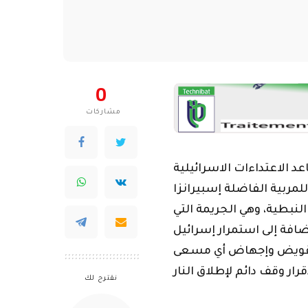
لى تقويض وإجهاض أي مسعى
نقترح لك
ل مجلس التعاون الخليجي،
ن والكويت، وكذلك القصف
ينال صلح يتسلم
مقترحات تشريعية
لتعزيز حماية المرأة
الماضيين جنوب لبنان، كما
ومنع الإفلات من
فجيرات المريبة والخطيرة
العقاب
قت مع الزيارة التاريخية
ُقصَد منها إثارة التشكيك
دة وتعزيز استقرار سوريا
: “هل هناك تقاطع مصالح
ربي وسوريا من أجل إبقاء