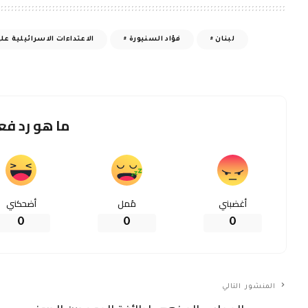
أخبار لبنان
أخبار 
فة: التصعيد الإسرائيلي يؤكد
بيعة العدوانية للاحتلال وقوة
غزة ينفذ طبق الأصل في م
دولة في التفافها حول شعبها
لبنان والعدو ال
عرض المزيد