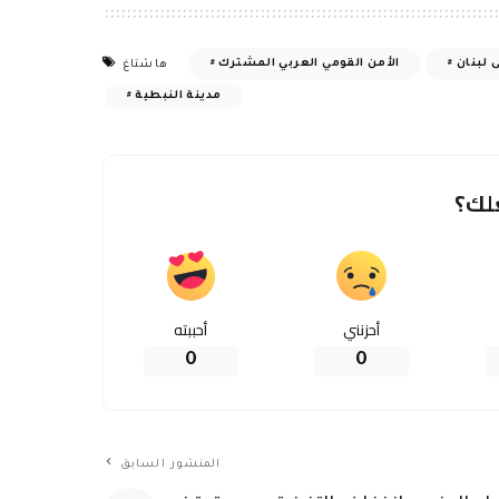
لبنان
أخبار لبنان
“التيار الأسعدي”: سيناريو مفاوضات
المفتي قبلان لرئيس الجمهورية : اربح
فاوضات
شعبَك وليس جزءاً منه تربح مستقبلك
اسرائيلي
الوطني