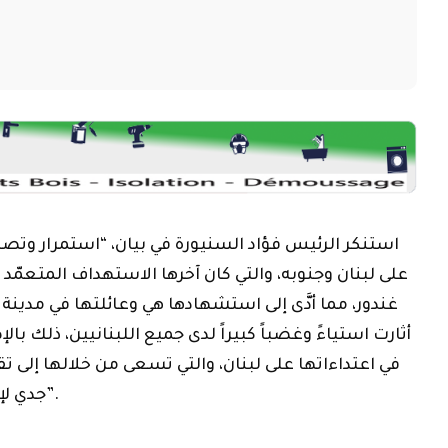
في اعتداءاتها على لبنان، والتي تسعى من خلالها إ
جدي لإقرار وقف دائم لإطلاق النار”.
وندد ب”القصف الصاروخي الإيراني المتكرر على دو
وخصوصا الاعتداء الذي استهدف مؤخراً دولتي البحري
والاعتداء الذي طال سفينتين سعودية وقطرية في مضيق هرمز”.
وقال:”الايادي الخبيثة والمجرمة قد طالت خلال اليومين 
والاشقاء في دول مجلس التعاون الخليجي، فضلاً عن الت
التي استهدفت الشقيقة سوريا، ولاسيما بكونها تراف
للرئيس الفرنسي ايما نويل ماكرون الى سوريا، والتي ي
بقدرة الشقيقة سوريا والمسؤولين فيها، على استعا
ونهوضها الوطني والسياسي والاقتصادي”، متسائلا
بين المعتدين والمجرمين في الجنوب وفي الخليج الع
دولنا العربية والوطن العربي بأسره في حالة ارتباك وتشتت وضعف؟”.