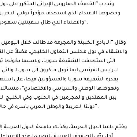
وختم داعيا الدول العربية، وكذلك جامعة الدول العربية إ
أجل رصّ الصفوف العربية للتصدي لهذه الاعتداءات
تواجهها دولنا وأمتنا العربية”، مشدَّدا على “أهمية ا
وقوي جامع ومتضامن لصدّ هذه الاعتداءات، ولتع