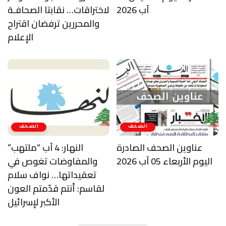
آب 2026
لاختراقات… نقابتا الصحافـة
والمحررين ترفضان اقتراح
الإعلام
الصحف
الصحف
عناوين الصحف الصادرة
النهار: 4 آب “ملتهب”
اليوم الأربعاء 05 آب 2026
والمفاوضات تغوص في
تعقيداتها… نواف سلام
لقاسم: أنتم قدّمتم العون
الأكبر لإسرائيل