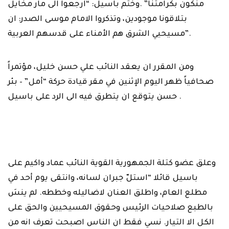
منكون بكرامتنا” .وختم باسيل: “ارجعوا الى مار مخايل
بتلاقونا موجودين، ‏وتذكروا الامام موسى الصدر: ان
مسيحيي الشرق هم الأمناء على قدسهم العربية‎”.‎
ومن المقرر ان يعقد النائب علي حسن خليل، مؤتمراً
صحافياً ظهر اليوم الإثنين في مقر ‏قيادة حركة “أمل” – بئر
حسن يتوقع ان يتطرق فيه الى الرد على باسيل‎ .‎
‎ ‎
وعلق عضو كتلة الجمهورية القوية النائب عماد واكيم على
باسيل قائلا “استلّ جبران لسانه، ‏وانتقى يوم أحد في
مطلع العام، واطلق العنان لاضاليله وخططه. لم ينسَ
بالطبع ‏صلاحيات الرئيس وحقوق المسيحيين والحق على
الكل الا التيار. نسي فقط ان الناس ‏اصبحت تعرف انه من