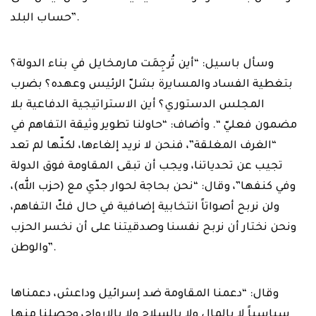
حساب البلد‎”.‎
وسأل باسيل: “أين تُرجِمَت مارمخايل في بناء الدولة؟
بتغطية الفساد والمسايرة بشلّ ‏الرئيس وعهده؟ بضرب
المجلس الدستوري؟ أين الاستراتيجية الدفاعية بلا
مضمون فعليّ “. ‏وأضاف: “حاولنا تطوير وثيقة التفاهم في
“الغرف المغلقة”، فنحن لا نريد إلغاءها، لكنّها لم ‏تعد
تجيب عن تحدياتنا، ويجب أن تبقى المقاومة فوق الدولة
وفي كنفها”، وقال: “نحن ‏بحاجة لحوار جدّي مع (حزب الله)،
ولن نربح أصواتاً انتخابية إضافية في حال فكّ التفاهم،
‏ونحن نختار أن نربح نفسنا وصدقيتنا على أن نخسر الحزب
والوطن‎”.‎
وقال: “دعمنا المقاومة ضد إسرائيل وداعش، دعمناها
سياسياً لا بالمال ولا بالسلاح ولا ‏بالارواح، وحصلنا منها