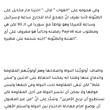
وفي هجومه على “القوات ” قال :” اخترنا مار مخايل على
الطيّونة لأننا نعرف انّ جعجع أداة ‏للخارج ساعة لإسرائيل
وساعة لأميركا وهو تواطأ مع سوريا في الـ 90 لكن هي
رفضته ‏وحالياً هو معروف على أي‎ Payroll ‎ومطلوب منه
الفتنة والطيّونة “اجته شحمة على ‏فطيرة‎”.‎
‎ ‎
واضاف: أولويّتنا الدولة واصلاحها وهم أولويّتهم المقاومة
والدفاع عنها وقلنا انه يمكننا ‏الحفاظ على الاثنين و”مش
غلط” لكن تبقى المقاومة تحت الدولة وفي كنفها وليس
فوقها ‏ولا يمكن أن نخسر الدولة من أجل المقاومة لكن
نستطيع أن نربح الأمرين”. وشدّد على أنّ ‏‏”من غير المقبول
أن نوضع امام معادلة الاختيار بين الدولة والسلم الأهلي،