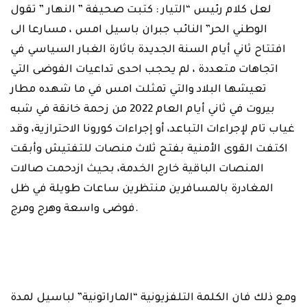
كتبت صحيفة ” النهار ” تقول : ‎لعل كلام رئيس “التيار
الوطني الحر” النائب جبران باسيل امس ، مسارعا الى
افتتاح ثاني ‏أيام السنة الجديدة باثارة الغبار السياسي في
اتجاهات متعددة ، لم يحجب احدى تداعيات ‏الفوضى التي
تعيشها البلاد والتي تمثلت امس في ما شهده مطار
بيروت في ثاني أيام ‏العام 2022 من زحمة خانقة في شبه
غياب تام لإجراءات التباعد، أو إجراءات كورونا ‏الاحترازية، وقد
اكتفت القوى الأمنية بفتح ثلاث منصات للتفتيش وأبقت
المنصات الباقية ‏خارج الخدمة، بحيث ازدحمت صالات
المغادرة بالمسافرين منتظرين ساعات طويلة في ‏ظل
فوضى واسعة وهرج ومرج‎.‎
‎ ‎
ومع ذلك فان الكلمة التلفزيونية “الماراتونية” لباسيل لمدة