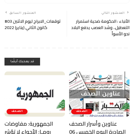
المنشور التالي
المنشور السابق
الأنباء : الحكومة ضحية استمرار
#توقعات_الابراج ليوم الاثنين 03
التعطيل.. وشد العصب يدفع البلاد
كانون الثاني (يناير) 2022
نحو الأسوأ
قد يعجبك أيضًا
الصحف
الصحف
عناوين وأسرار الصحف
الجمهورية: مفاوضات
الصادرة اليوم الخميس 06
رومـا: الأجواء لا تؤشر