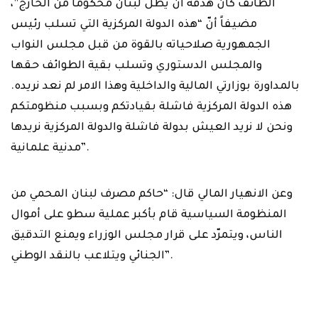
الطائف كان هدفه أن يظل لبنان ‏محكوما من الخارج”،
مضيفاً أنّ “هذه الدولة المركزية التي تسلب رئيس
الجمهورية ‏صلاحياته بالقوة من قبل مجلس النواب
والمجلس الدستوري وتسلب بقية الطوائف حقها
‏بالمداورة بوزارتي المالية والداخلية وهذا الامر لم نعد نريده.
هذه الدولة المركزية فاشلة ‏بقيادتكم وبسبب منظومتكم
ونحن لا نريد العيش بدولة فاشلة والدولة المركزية نريدها
‏مدنية علمانية‎”.‎
وعن الانهيار المالي قال: “حاكم مصرف لبنان المحمي من
المنظومة السياسية قام بأكبر ‏عملية سطو على أموال
الناس، ويتمرّد على قرار مجلس الوزراء ويمنع التدقيق
الجنائي ‏ويتلاعب بالنقد الوطني‎”.‎
‎ ‎