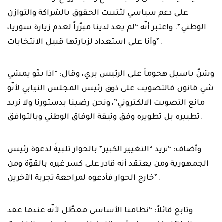
على دعم سياسي لثتبيت الحقوق بالشراكة والتوازن
الوطني”. واعتبر ‏أنّه “لم يعد لدينا مبرّراً لعدم زيارة سوريا،
وأنا على استعداد لزيارتها قبيل الانتخابات‎”.‎
وشنّ باسيل هجوماً على الرئيس بري، وقال: “اذا بدّو يمشي
شي قانون فالتصويت على ‏ذوق رئيس المجلس النيابي لأنّو
مانع التصويت الالكتروني”، ونحن رضينا بدستورنا ولا نريد
‏تطييره بل تطويره وفق وثيقة الوفاق الوطني وبالتوافق‎.‎
وأضاف: “نريد “التغيير الكبير” بالحوار تلبيةً لدعوة رئيس
الجمهورية ومن يعتقد أنه قادر ‏على كسر غيره بالقوّة ومن
خارج الحوار فأدعوه لمراجعة تجربة الآخرين‎”.‎
وتابع قائلاً: “نظامنا الأساسي معطّل لأنّه عندما عقد