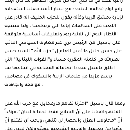
راغبا فعلا في ما لمح اليه من تمزيق التفاهم لما كان أيضا
رفع ‏لواء تحالفه المتجدد مع بشار الأسد معلنا استعداده
لزيارة دمشق قريبا وكأنه يقول للحزب ‏الحليف انه قادر على
اللعب على التحالفات إياها التي تربطهما . ولذا ستتجه
الأنظار اليوم ‏الى ثلاثية ردود وتعليقات أساسية متوقعة
على باسيل من الرئيس بري عبر معاونه ‏السياسي النائب
علي حسن خليل والأمين العام ل” حزب الله ” السيد حسن
نصرالله في ‏كلمته المقررة مساء و”القوات اللبنانية” التي
اطلق باسيل مجددا اتهاماته المقذعة في ‏اتجاهها بما
يرسم مزيدا من علامات الريبة والشكوك في مضامين
مواقفه واتجاهاته‎ .‎
ومما قال باسيل “اخترنا تفاهم مارمخايل مع حزب الله على
الفتنة، واتفقنا على أنّ السلاح ‏فقط لحماية لبنان”، مؤكداً
أنّ “محاولات العزل والحصار لن تنتهي، ويجب أن نقتنع أنّ
قوّتنا ‏من بعضنا، والوحدة الشيعية مهمّة ولكن ليس على