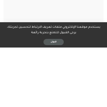
يستخدم موقعنا الإلكتروني ملفات تعريف الارتباط لتحسين تجربتك.
يرجى القبول للتمتع بتجربة رائعة
قبول
العناوين
*النهار
كيف يتعامل “حزب الله”مع ابتزاز “الحليف”؟