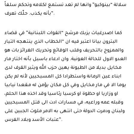
سلالة “بينوكيو” وانها لم تعد تستمع لكلامه وتحكم سلفاً
بأنه يكذب. ‏حلّك تعرف‎”.‎
كما اصدرغياث يزبك مرشح “القوات اللبنانية” في قضاء
البترون بيانا اعتبر فيه ان “الخطاب ‏الذي ينتهجه التيار
والممزوج بالتحريف وقلب الوقائع وتحريك الغرائز بات هو
العدو الاول ‏للحالة العونية. وان ادعاء باسيل بأنه اختار مار
مخايل بديلا من الطيونة يهين حزب الله ويثير ‏القرف لدى
ابناء عين الرمانة واستطرادا كل المسيحيين لأنه لم يكن
يوما الا في مار مخايل ‏وفي كل مكان يؤمن له مقعدا نيابيا
او وزاريا او حظوة او كرسيا رئاسيا وقد اخذه هذا الحلم،
‏وقبله عمه وراعيه، في مسارات ادت الى قتل المسيحيين
ولبنان ودمرت الدولة حتى انتهى ‏به الامر ملوث الجبين على
عتبات الأسد وبلاد الفرس‎”.‎