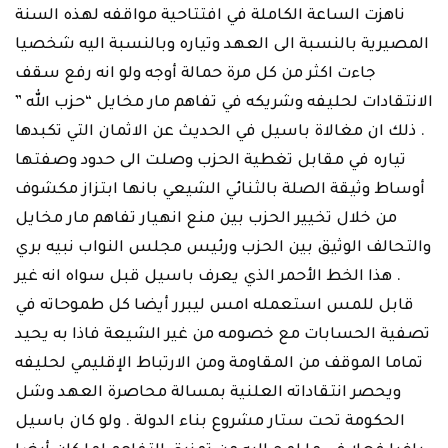
ناهزت الساعة الكاملة في ‏افتتاحية مواقفه لهذه السنة
المصيرية بالنسبة الى العهد وتياره وبالنسبة اليه شخصيا
‏جاءت اكثر من كل مرة حمالة أوجه ولو انه رفع سقف
الانتقادات لحليفه وشريكه في تفاهم ‏مار مخايل “حزب الله ”
. ذلك ان مغالاة باسيل في الحديث عن الاثمان التي تكبدها
تياره ‏في مقابل تغطية الحزب وصلت الى حدود وصفتها
أوساط وثيقة الصلة بالثنائي الشيعي ‏بانها ابتزاز مكشوف
من خلال تخيير الحزب بين منع انهيار تفاهم مار مخايل
والتحالف الوثيق ‏بين الحزب ورئيس مجلس النواب نبيه بري
. هذا الخط الأحمر الذي يعرف باسيل قبل سواه ‏انه غير
قابل للمس استعمله امس ليبرر أيضا كل طموحاته في
تصفية الحسابات مع ‏خصومه من غير الشيعة فاذا به يحيد
تماما الموقف من المقاومة ومن الارتباط الإقليمي ‏لحليفه
ويحصر انتقاداته العلنية بمسالة محاصرة العهد وشل
الحكومة تحت ستار مشروع ‏بناء الدولة . ولو كان باسيل