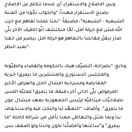
وبين الاصلاح ‏والاستقرار، أي عندما نتكلم عن الاصلاح
يصبح الاستقرار مهدداً، “والجواب نجّونا من الفتنة
‏الشيعية – الشيعية”، مضيفاً: “نحنا عملنا تفاهم مع حزب
الله مش مع حركة امل، لمّا ‏منكتشف انّو الطرف الآخر يلّي
صار بيقرّر مقابلنا بالتفاهم هو حركة امل بيصير من حقنا
‏نعيد النظر‎”.‎
وتابع: “بصراحة، التصرّف هيك بالحكومة والقضاء والطيّونة
والمجلس الدستوري ‏والمنتشرين ما بيمرق! خبرية
المقايضة ومسرحية افشال الحل والعرض الأخير
المرفوض ‏يلّي اجاني آخر دقيقة، ما بتمرق! عمليّة المس
بصلاحيّات ميثاقيّة لرئيس الجمهورية بعهد ‏ميشال عون
ما بتمرق”. وأضاف: “التعهّد لنا والنكث فيه والاستخفاف
بنا وبما نمثل ‏والتعاطي معنا بأقل من شراكة كاملة “ما
بيمرق” و”ساعتها وأفضلّنا نكون وحدنا ولو ‏اضعف بس