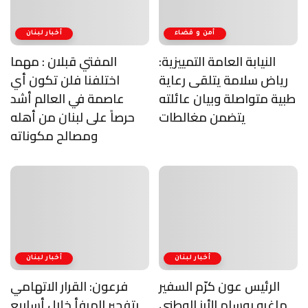
أمن و قضاء
أخبار لبنان
النيابة العامة التمييزية:
المفتي قبلان : مهما
رياض سلامة يتلقى رعاية
اختلفنا فلن تكون أي
طبية متواصلة وبيان عائلته
عاصمة في العالم أشد
يتضمن مغالطات
حرصاً على لبنان من أهله
ومصالح مكوناته
أخبار لبنان
أخبار لبنان
الرئيس عون كرّم السفير
فرعون: القرار الاتهامي
ماغرو بوسام الأرز الوطني
بتفجير المرفأ خلال أسابيع