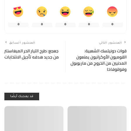
0
0
0
0
0
المنشور التالي
المنشور السابق
قوات دونيتسك الشعبية:
جعجع: طرح التيار الحر الميغاسنتر
القوميون الأوكرانيون يمنعون
من جديد هدفه تأجيل الانتخابات
المدنيين من الخروج من ماريوبول
وفولنوفاخا
قد يعجبك أيضًا