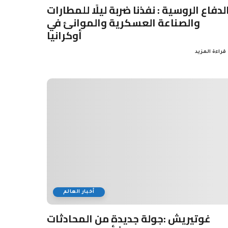
لدفاع الروسية : نفذنا ضربة ليلًا للمطارات
والصناعة العسكرية والموانئ في
أوكرانيا
قراءة المزيد
أخبار العالم
غوتيريش :جولة جديدة من المحادثات