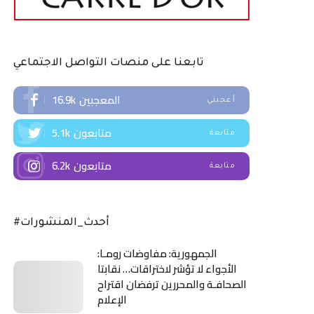
تابعنا على منصات التواصل الاجتماعي
المعجبين
16.9k
أعجبني
متابعون
5.1k
متابعة
متابعون
6.2k
متابعة
#أحدث_المنشورات
الجمهورية: مفاوضات رومـا:
الأجواء لا تؤشر لاختراقات… نقابتا
الصحافـة والمحررين ترفضان اقتراح
الإعلام