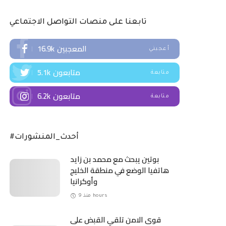
تابعنا على منصات التواصل الاجتماعي
المعجبين
16.9k
أعجبني
متابعون
5.1k
متابعة
متابعون
6.2k
متابعة
#أحدث_المنشورات
بوتين يبحث مع محمد بن زايد
هاتفيا الوضع في منطقة الخليج
وأوكرانيا
منذ 9 hours
قوى الامن تلقي القبض على