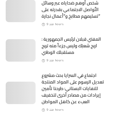
شخص أوهم ضحاياه عبر وسائل
التّواصل الاجتماعي بقدرته على
تسليمهم مطابخ و”أعمال نجارة”
منذ 9 hours
المفتي قبلان لرئيس الجمهورية :
اربح شعبَك وليس جزءاً منه تربح
مستقبلك الوطني
منذ 9 hours
اجتماع في السرايا بحث مشروع
تعديل الرسوم على المواد المنتجة
للنفايات البستاني: طرحنا تأمين
إيرادات من مصادر أخرى لتخفيف
العبء عن كاهل المواطن
منذ 9 hours