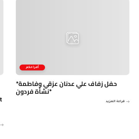
أفراحكم
*حفل زفاف علي عدنان عزقي وفاطمة
نشأة فردون*
t
قراءة المزيد