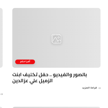
أفراحكم
بالصور والفيديو .. حفل تكليف ابنت
الزميل علي عزالدين
قراءة المزيد