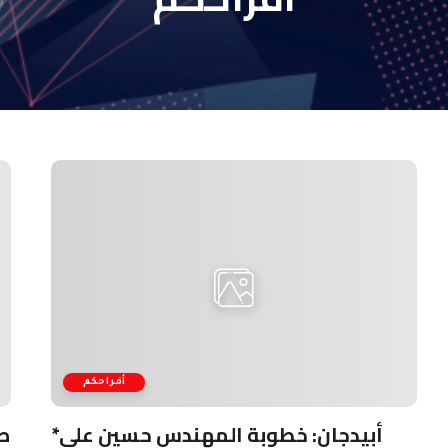
أفراحكم
*أبيدجان: خطوبة المهندس حسين علي
ص