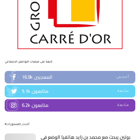
تابعنا على منصات التواصل الاجتماعي
المعجبين
16.9k
أعجبني
متابعون
5.1k
متابعة
متابعون
6.2k
متابعة
#أحدث_المنشورات
بوتين يبحث مع محمد بن زايد هاتفيا الوضع في