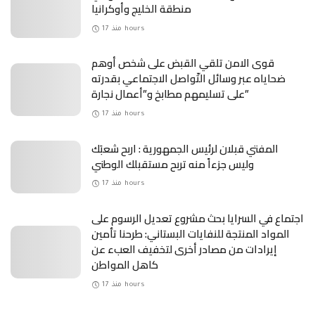
منطقة الخليج وأوكرانيا
منذ 17 hours
قوى الامن تلقي القبض على شخص أوهم
ضحاياه عبر وسائل التّواصل الاجتماعي بقدرته
على تسليمهم مطابخ و”أعمال نجارة”
منذ 17 hours
المفتي قبلان لرئيس الجمهورية : اربح شعبَك
وليس جزءاً منه تربح مستقبلك الوطني
منذ 17 hours
اجتماع في السرايا بحث مشروع تعديل الرسوم على
المواد المنتجة للنفايات البستاني: طرحنا تأمين
إيرادات من مصادر أخرى لتخفيف العبء عن
كاهل المواطن
منذ 17 hours