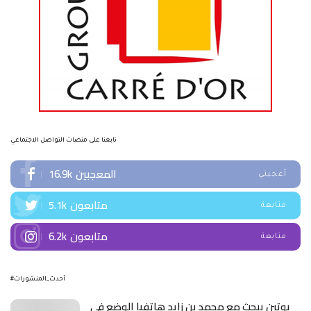
تابعنا على منصات التواصل الاجتماعي
المعجبين
16.9k
أعجبني
متابعون
5.1k
متابعة
متابعون
6.2k
متابعة
#أحدث_المنشورات
بوتين يبحث مع محمد بن زايد هاتفيا الوضع في