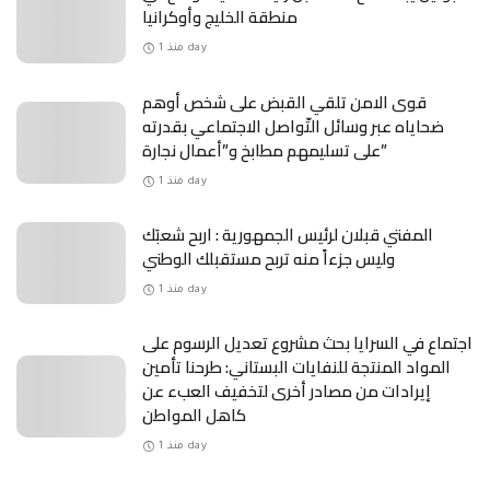
منطقة الخليج وأوكرانيا
منذ 1 day
قوى الامن تلقي القبض على شخص أوهم
ضحاياه عبر وسائل التّواصل الاجتماعي بقدرته
على تسليمهم مطابخ و”أعمال نجارة”
منذ 1 day
المفتي قبلان لرئيس الجمهورية : اربح شعبَك
وليس جزءاً منه تربح مستقبلك الوطني
منذ 1 day
اجتماع في السرايا بحث مشروع تعديل الرسوم على
المواد المنتجة للنفايات البستاني: طرحنا تأمين
إيرادات من مصادر أخرى لتخفيف العبء عن
كاهل المواطن
منذ 1 day