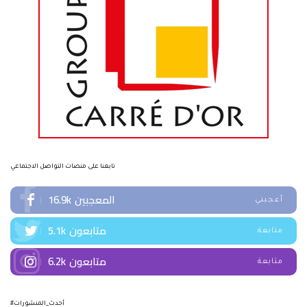
تابعنا على منصات التواصل الاجتماعي
المعجبين
16.9k
أعجبني
متابعون
5.1k
متابعة
متابعون
6.2k
متابعة
#أحدث_المنشورات