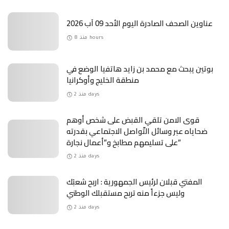
عناوين الصحف الصادرة اليوم الأحد 09 آب 2026
منذ 8 hours
بوتين يبحث مع محمد بن زايد هاتفيا الوضع في
منطقة الخليج وأوكرانيا
منذ 2 days
قوى الامن تلقي القبض على شخص أوهم
ضحاياه عبر وسائل التّواصل الاجتماعي بقدرته
على تسليمهم مطابخ و”أعمال نجارة”
منذ 2 days
المفتي قبلان لرئيس الجمهورية : اربح شعبَك
وليس جزءاً منه تربح مستقبلك الوطني
منذ 2 days