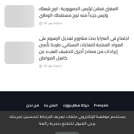
المفتي قبلان لرئيس الجمهورية : اربح شعبَك
وليس جزءاً منه تربح مستقبلك الوطني
منذ 19 hours
اجتماع في السرايا بحث مشروع تعديل الرسوم على
المواد المنتجة للنفايات البستاني: طرحنا تأمين
إيرادات من مصادر أخرى لتخفيف العبء عن
كاهل المواطن
منذ 19 hours
Français
حركة مطار بيروت
اتصل بنا
من نحن
يستخدم موقعنا الإلكتروني ملفات تعريف الارتباط لتحسين تجربتك.
يرجى القبول للتمتع بتجربة رائعة
جميع الحقوق محفوظة لـ صوت لبنان الاغترابي © 2020 من
لكل