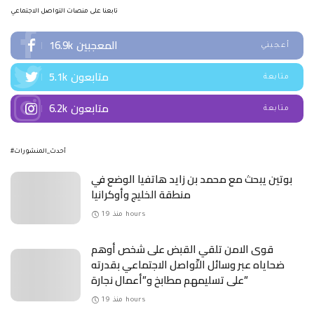
تابعنا على منصات التواصل الاجتماعي
المعجبين
16.9k
أعجبني
متابعون
5.1k
متابعة
متابعون
6.2k
متابعة
#أحدث_المنشورات
بوتين يبحث مع محمد بن زايد هاتفيا الوضع في
منطقة الخليج وأوكرانيا
منذ 19 hours
قوى الامن تلقي القبض على شخص أوهم
ضحاياه عبر وسائل التّواصل الاجتماعي بقدرته
على تسليمهم مطابخ و”أعمال نجارة”
منذ 19 hours