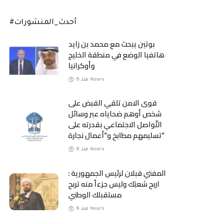
#أحدث_المنشورات
بوتين يبحث مع محمد بن زايد
هاتفيا الوضع في منطقة الخليج
وأوكرانيا
منذ 6 hours
قوى الامن تلقي القبض على
شخص أوهم ضحاياه عبر وسائل
التّواصل الاجتماعي بقدرته على
تسليمهم مطابخ و”أعمال نجارة”
منذ 6 hours
المفتي قبلان لرئيس الجمهورية :
اربح شعبَك وليس جزءاً منه تربح
مستقبلك الوطني
منذ 6 hours