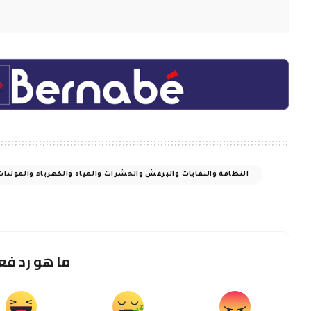
المنشور التالي
رئيس الجمهورية استقبل برّاك وسلمه
افكاراً لبنانية لحل شامل.. المبعوث
الاميركي: الاجتماع كان مرضياً وواشنطن
تشعر بامتنان كبير للسرعة والاهتمام
واللهجة المتزنة للرد على اقتراحاتنا