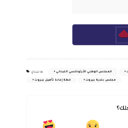
المنشور السابق
مصرع 12 جنديا تركيا اختناقا بغاز الميثان
داخل كهف شمال العراق
قد يعجبك أيضًا