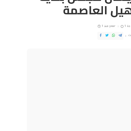
هيل العاصمة
ءة
منذ 1 year
ث