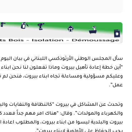
وتحدث عن المشاكل في بيروت “كالنظافة والنفايات وال
والكهرباء والمولدات”. وقال: “هناك امر مهم جداً فعد
بيروت والبلدية ليسوا من ابناء بيروت، والمطلوب اعادة ا
يجب الحفاظ على الأولوية لابناء بيروت”.
ودعا إلى “استحداث قوانين جديدة للمجلس البلدي وتاه
مكاتب موجودة وفارغة ومقفلة، ويجيب ان يكون المجلس ا
تقتدي به باقي المجالس البلدية في المحافظات، لانها اك
البلدي “بإعلان عبر وسائل الاعلام عن خطة عمله وبرنامجه لمدة ٦
وأكد “رفض كل انواع الهيمنة والاحتكار والتحكم بنا وبعائ
القمعي والتحكم بحياة المواطنين وشؤونهم مرفوض، نحن 
نعيش بكرامة وحرية ولنا حقوق على المجلس البلدي”.