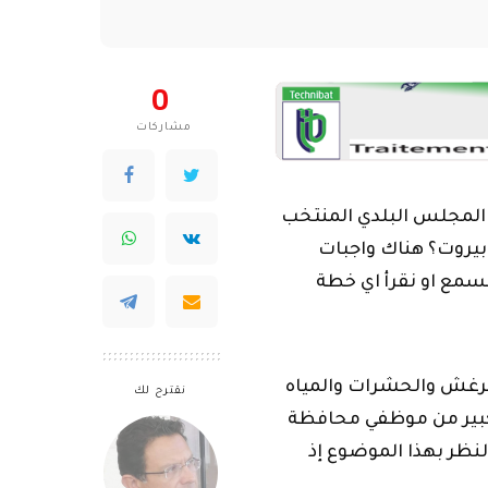
برغش والحشرات والمياه
نقترح لك
د كبير من موظفي محافظة
لنظر بهذا الموضوع إذ
النائب الخازن: سيُعاد
يل الموظفين فهناك
فتح الدوائر العقارية
سريعاً
لبلدي في بيروت مثالاً
بر بلدية”، وطالب المجلس
 سنوات”.
لات بيروت، فهذا النظام
أبناء بيروت نريد ان