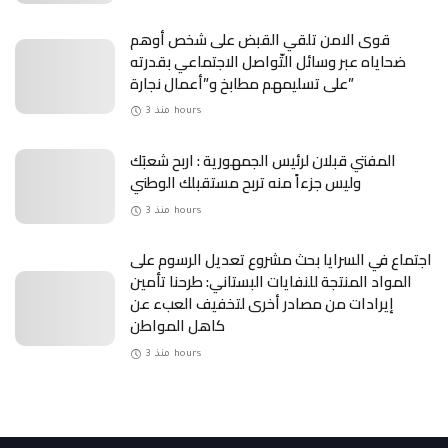
قوى الامن تلقي القبض على شخص أوهم
ضحاياه عبر وسائل التّواصل الاجتماعي بقدرته
على تسليمهم مطابخ و”أعمال نجارة”
منذ 3 hours
المفتي قبلان لرئيس الجمهورية : اربح شعبَك
وليس جزءاً منه تربح مستقبلك الوطني
منذ 3 hours
اجتماع في السرايا بحث مشروع تعديل الرسوم على
المواد المنتجة للنفايات البستاني: طرحنا تأمين
إيرادات من مصادر أخرى لتخفيف العبء عن
كاهل المواطن
منذ 3 hours