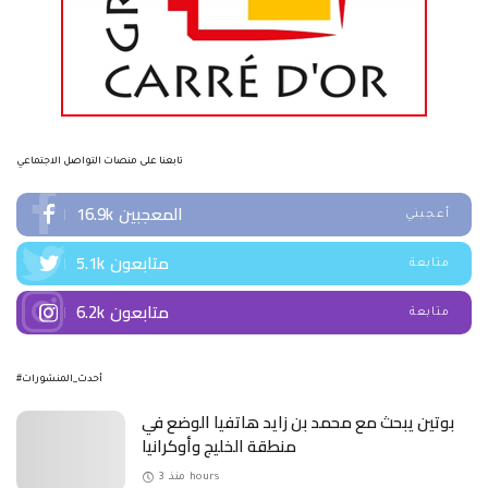
تابعنا على منصات التواصل الاجتماعي
المعجبين
16.9k
أعجبني
متابعون
5.1k
متابعة
متابعون
6.2k
متابعة
#أحدث_المنشورات
بوتين يبحث مع محمد بن زايد هاتفيا الوضع في
منطقة الخليج وأوكرانيا
منذ 3 hours