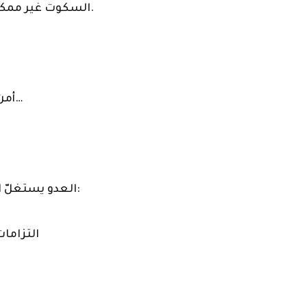
السكوت غير ممكن فإسرائيل لا تريد الاتفاق.
«أمن الدولة» تدخل على الخط…
-العدو يستغلّ الهدوء لملء بنك الأهداف:
التزامات