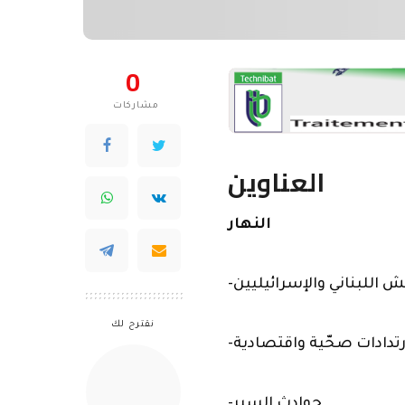
0
مشاركات
العناوين
النهار
نقترح لك
-حوادث السير