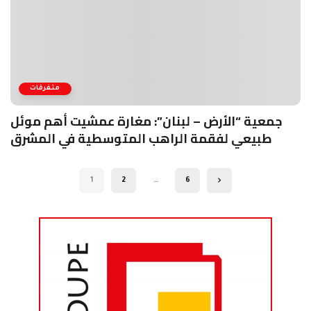
متفرقات
جمعية “الأرض – لبنان”: مغارة عمشيت أهم موئل
طبيعي لفقمة الراهب المتوسطية في المشرق
1
2
…
6